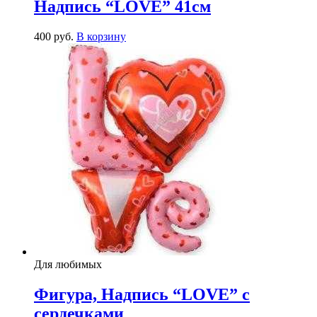
Надпись “LOVE” 41см
400
р
уб.
В корзину
Для любимых
Фигура, Надпись “LOVE” с
сердечками