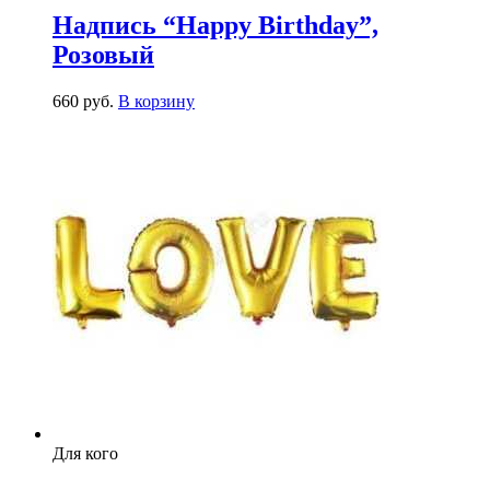
Надпись “Happy Birthday”,
Розовый
660
р
уб.
В корзину
Для кого