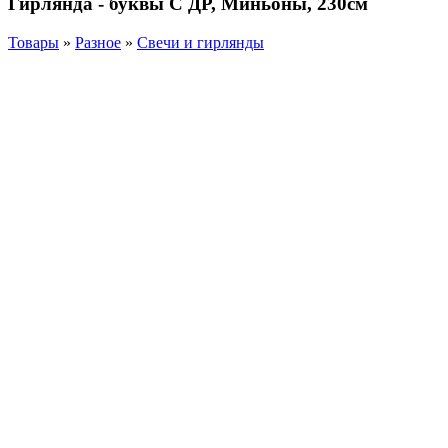
Гирлянда - буквы С ДР, Миньоны, 230см
Товары
»
Разное
»
Свечи и гирлянды