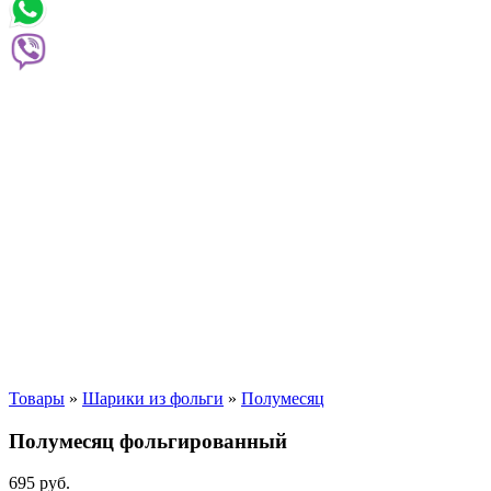
Товары
»
Шарики из фольги
»
Полумесяц
Полумесяц фольгированный
695
р
уб.